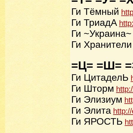
Ги Тёмный
htt
Ги ТриадА
http
Ги ~Украина~
Ги Хранители
=Ц= =Ш= =
Ги ЦитаделЬ
Ги Шторм
http
Ги Элизиум
ht
Ги Элита
http:/
Ги ЯРОСТЬ
ht