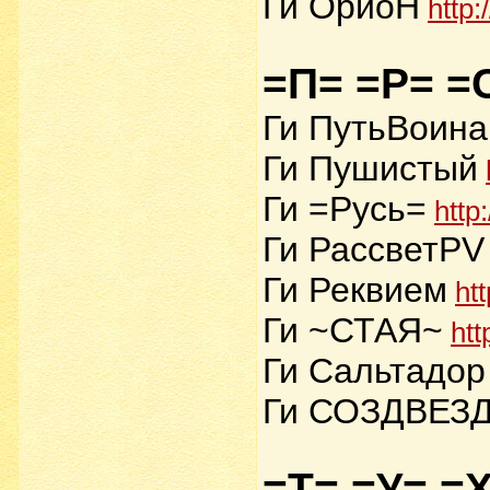
Ги ОриоН
http:
=П= =Р= =
Ги ПутьВоина
Ги Пушистый
Ги =Русь=
http
Ги РассветPV
Ги Реквием
ht
Ги ~СТАЯ~
htt
Ги Сальтадор
Ги СОЗДВЕЗ
=Т= =У= =