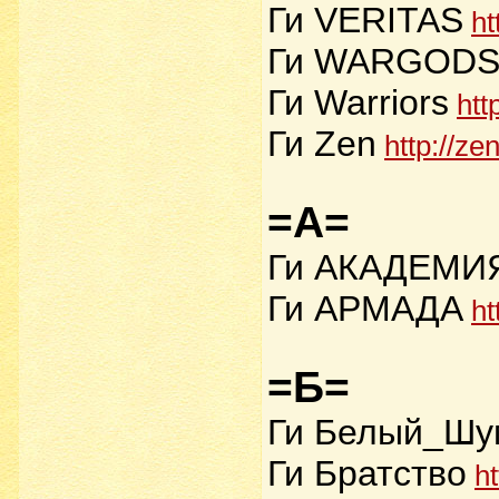
Ги VERITAS
ht
Ги WARGOD
Ги Warriors
htt
Ги Zen
http://ze
=А=
Ги АКАДЕМИ
Ги АРМАДА
ht
=Б=
Ги Белый_Шу
Ги Братство
ht