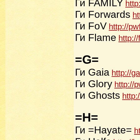
Ги FAMILY
http
Ги Forwards
ht
Ги FoV
http://pw
Ги Flame
http:/
=G=
Ги Gaia
http://g
Ги Glory
http://
Ги Ghosts
http:
=H=
Ги =Hayate=
h