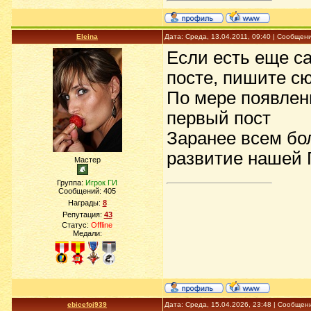
Еleina
Дата: Среда, 13.04.2011, 09:40 | Сообщен
Если есть еще с
посте, пишите с
По мере появлен
первый пост
Заранее всем бо
развитие нашей
Мастер
Группа:
Игрок ГИ
Сообщений:
405
Награды:
8
Репутация:
43
Статус:
Offline
Медали:
ebicefoj939
Дата: Среда, 15.04.2026, 23:48 | Сообщен