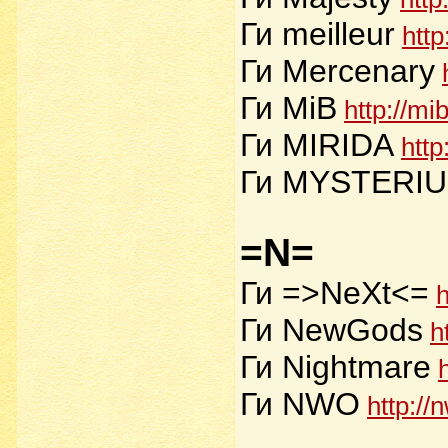
Ги meilleur
http
Ги Mercenary
Ги MiB
http://mi
Ги MIRIDA
http
Ги MYSTERI
=N=
Ги =>NeXt<=
h
Ги NewGods
h
Ги Nightmare
Ги NWO
http://