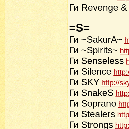
Ги Revenge &
=S=
Ги ~SakurA~
h
Ги ~Spirits~
htt
Ги Senseless
Ги Silence
http
Ги SKY
http://s
Ги SnakeS
http
Ги Soprano
htt
Ги Stealers
htt
Ги Strongs
http