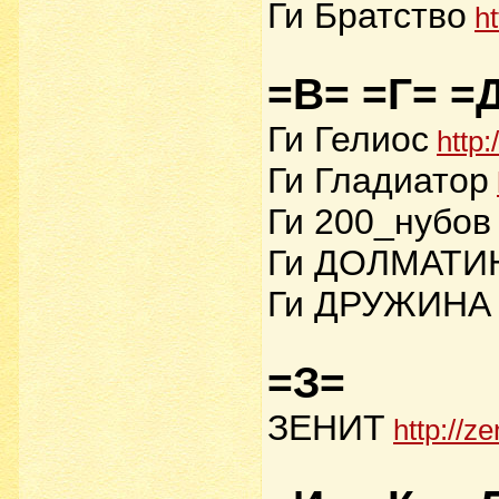
Ги Братство
h
=В= =Г= =
Ги Гелиос
http:
Ги Гладиатор
Ги 200_нубов
Ги ДОЛМАТИ
Ги ДРУЖИНА
=З=
ЗЕНИТ
http://z