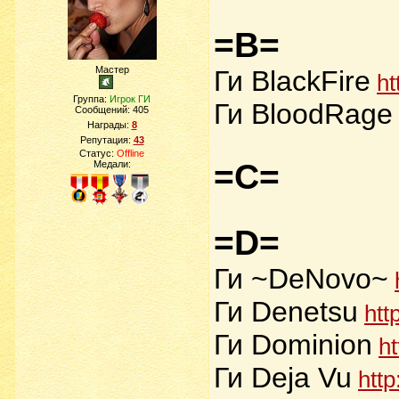
=B=
Мастер
Ги BlackFire
ht
Группа:
Игрок ГИ
Ги BloodRage
Сообщений:
405
Награды:
8
Репутация:
43
Статус:
Offline
=C=
Медали:
=D=
Ги ~DeNovo~
Ги Denetsu
htt
Ги Dominion
ht
Ги Deja Vu
http