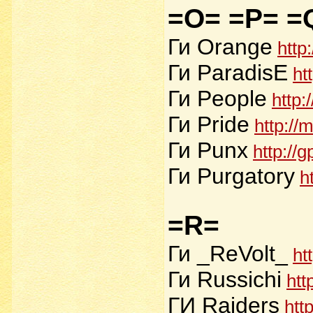
=O= =P= =
Ги Orange
http
Ги ParadisE
ht
Ги People
http:
Ги Pride
http://
Ги Punx
http://
Ги Purgatory
h
=R=
Ги _ReVolt_
ht
Ги Russichi
htt
ГИ Raiders
htt