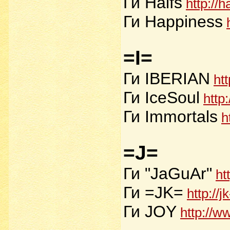
Ги Halfs
http://h
Ги Happiness
=I=
Ги IBERIAN
ht
Ги IceSoul
http
Ги Immortals
h
=J=
Ги "JaGuAr"
ht
Ги =JK=
http://j
Ги JOY
http://w