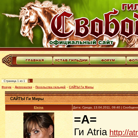
1
Страница
1
из
1
Форум
»
Дипломатия
»
Посольства гильдий
»
САЙТЫ Ги Миры
САЙТЫ Ги Миры
Еleina
Дата: Среда, 13.04.2011, 09:40 | Сообщен
=A=
Ги Atria
http://a