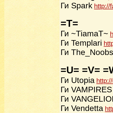
Ги Spark
http://
=T=
Ги ~TiamaT~
h
Ги Templari
htt
Ги The_Noob
=U= =V= =
Ги Utopia
http:/
Ги VAMPIRES
Ги VANGELIO
Ги Vendetta
ht