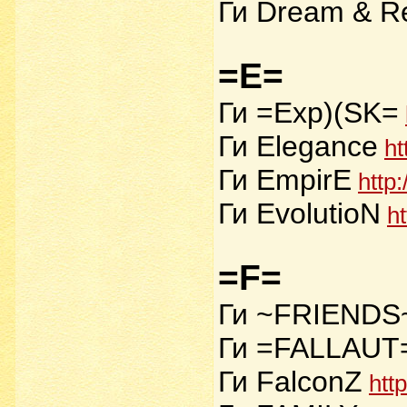
Ги Dream & R
=E=
Ги =Exp)(SK=
Ги Elegance
ht
Ги EmpirE
http
Ги EvolutioN
h
=F=
Ги ~FRIENDS
Ги =FALLAUT
Ги FalconZ
htt