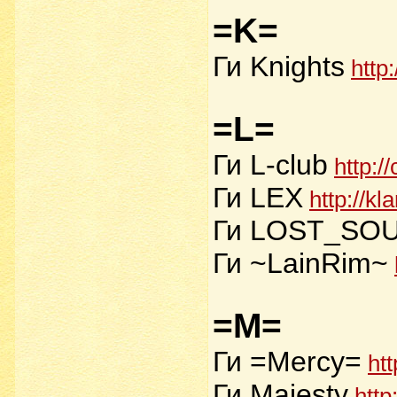
=K=
Ги Knights
http
=L=
Ги L-club
http:/
Ги LEX
http://k
Ги LOST_SO
Ги ~LainRim~
=M=
Ги =Mercy=
ht
Ги Majesty
http