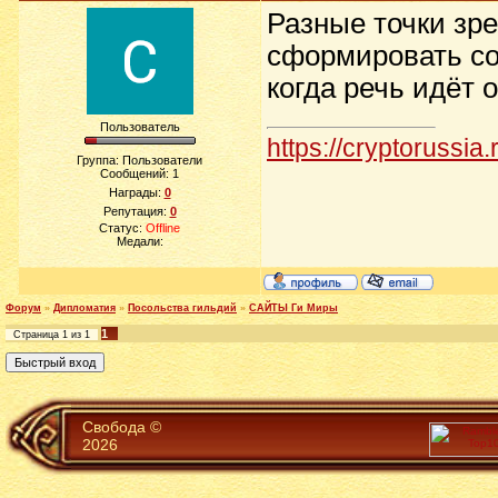
Разные точки зр
сформировать со
когда речь идёт 
Пользователь
https://cryptorussia.
Группа:
Пользователи
Сообщений:
1
Награды:
0
Репутация:
0
Статус:
Offline
Медали:
Форум
»
Дипломатия
»
Посольства гильдий
»
САЙТЫ Ги Миры
1
Страница
1
из
1
Свобода ©
2026