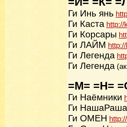
=И= =К= =
Ги Инь янь
htt
Ги Каста
http:/
Ги Корсары
ht
Ги ЛАЙМ
http:/
Ги Легенда
htt
Ги Легенда
(а
=М= =Н= =
Ги Наёмники
Ги НашаРаш
Ги ОМЕН
http: