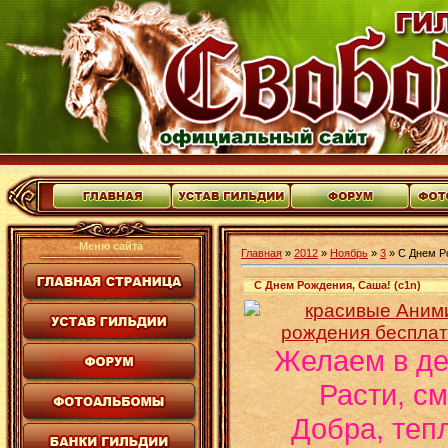
Меню сайта
Главная
»
2012
»
Ноябрь
»
3
» С Днем Р
С Днем Рождения, Саша! (c1n)
Желаем в де
Расти, см
Добра, тепл