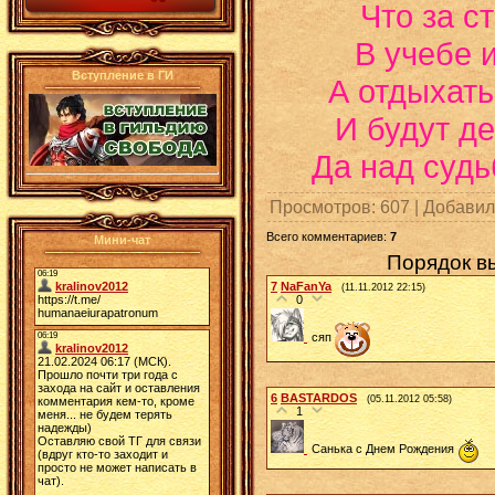
Что за ст
В учебе и
Вступление в ГИ
А отдыхать 
И будут де
Да над судь
Просмотров
: 607 |
Добавил
Всего комментариев
:
7
Мини-чат
Порядок в
7
NaFanYa
(11.11.2012 22:15)
0
сяп
6
BASTARDOS
(05.11.2012 05:58)
1
Санька с Днем Рождения