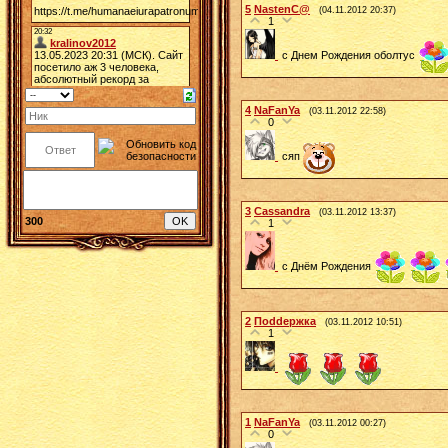
5
NastenC@
(04.11.2012 20:37)
1
с Днем Рождения оболтус
4
NaFanYa
(03.11.2012 22:58)
0
сяп
3
Cassandra
(03.11.2012 13:37)
300
1
с Днём Рождения
2
Поddержка
(03.11.2012 10:51)
1
1
NaFanYa
(03.11.2012 00:27)
0